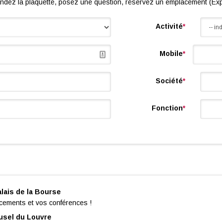
dez la plaquette, posez une question, réservez un emplacement (Exp
Activité
*
Mobile
*
Société
*
Fonction
*
lais de la Bourse
cements et vos conférences !
ousel du Louvre