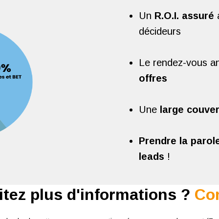
Un
R.O.I. assuré
a
décideurs
Le rendez-vous an
offres
Une
large couve
Prendre la parol
leads
!
tez plus d'informations ?
Con